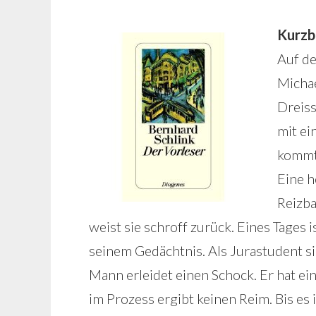
Kurzb
Auf d
Michae
Dreiss
mit ei
kommt 
Eine h
Reizba
weist sie schroff zurück. Eines Tages 
seinem Gedächtnis. Als Jurastudent si
Mann erleidet einen Schock. Er hat ei
im Prozess ergibt keinen Reim. Bis es 