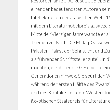
gestorben am 30. August 2006 ebendort
einer der bedeutendsten Autoren sein
Intellektuellen der arabischen Welt. 
mit dem Literaturnobelpreis ausgezei
Mitte der Vierziger Jahre wandte er s
Themen zu. Nach Die Midaq-Gasse wur
Palästen, Palast der Sehnsucht und 
als führender Schriftsteller zuteil. I
machten, erzählt er die Geschichte ei
Generationen hinweg. Sie spürt den 
während der ersten Hälfte des Zwanz
und des Kontakts mit dem Westen durc
ägyptischen Staatspreis für Literatur e