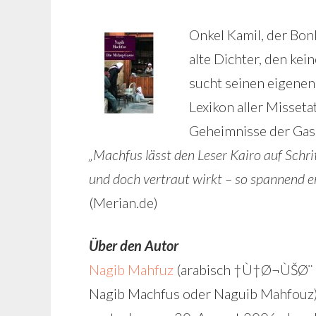
Onkel Kamil, der Bon
alte Dichter, den kein
sucht seinen eigene
Lexikon aller Misseta
Geheimnisse der Gass
„Machfus lässt den Leser Kairo auf Schrit
und doch vertraut wirkt – so spannend e
(Merian.de)
Über den Autor
Nagib Mahfuz
(arabisch †Ù†Ø¬ÙŠØ¨ 
Nagib Machfus oder Naguib Mahfouz)