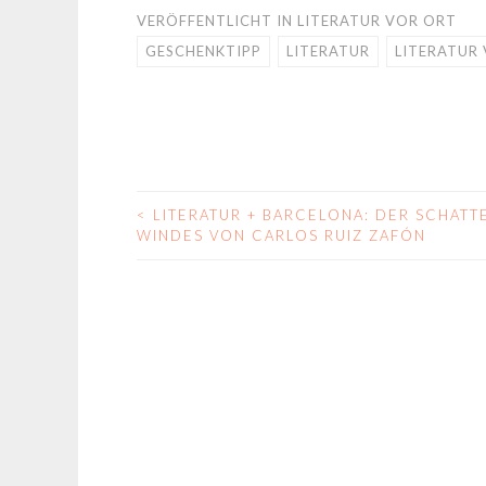
VERÖFFENTLICHT IN
LITERATUR VOR ORT
GESCHENKTIPP
LITERATUR
LITERATUR
<
LITERATUR + BARCELONA: DER SCHATT
BEITRAGS-
WINDES VON CARLOS RUIZ ZAFÓN
NAVIGATION