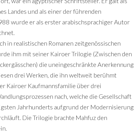
, war ein ägyptischer Schriftsteller. Er galt als
es Landes und als einer der führenden
1988 wurde er als erster arabischsprachiger Autor
chnet.
ich in realistischen Romanen zeitgenössischen
de ihm mit seiner Kairoer Trilogie (Zwischen den
Zuckergässchen) die uneingeschränkte Anerkennung
n diesen drei Werken, die ihn weltweit berühmt
ner Kairoer Kaufmannsfamilie über drei
Wandlungsprozessen nach, welche die Gesellschaft
igsten Jahrhunderts aufgrund der Modernisierung
hläuft. Die Trilogie brachte Mahfuz den
in.