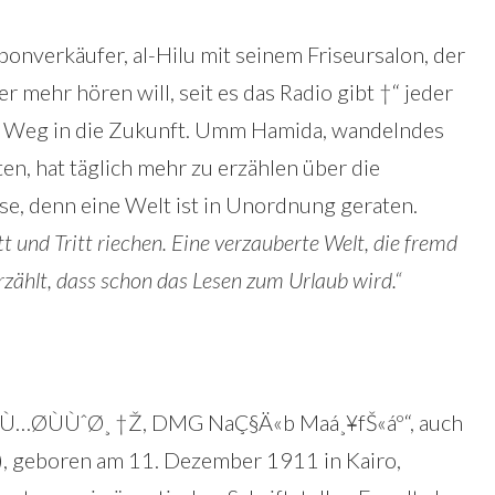
bonverkäufer, al-Hilu mit seinem Friseursalon, der
er mehr hören will, seit es das Radio gibt †“ jeder
n Weg in die Zukunft. Umm Hamida, wandelndes
ten, hat täglich mehr zu erzählen über die
e, denn eine Welt ist in Unordnung geraten.
t und Tritt riechen. Eine verzauberte Welt, die fremd
rzählt, dass schon das Lesen zum Urlaub wird.“
Ù…Ø­ÙÙˆØ¸ †Ž, DMG NaÇ§Ä«b Maá¸¥fŠ«áº“, auch
, geboren am 11. Dezember 1911 in Kairo,