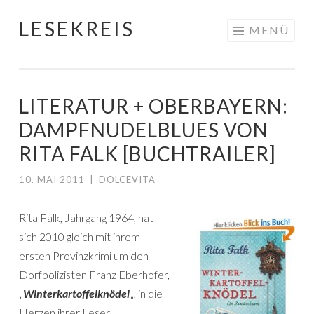
LESEKREIS
Springe
MENÜ
zum
Inhalt
LITERATUR + OBERBAYERN:
DAMPFNUDELBLUES VON
RITA FALK [BUCHTRAILER]
10. MAI 2011
|
DOLCEVITA
Rita Falk, Jahrgang 1964, hat
sich 2010 gleich mit ihrem
ersten Provinzkrimi um den
Dorfpolizisten Franz Eberhofer,
„
Winterkartoffelknödel
„, in die
Herzen ihrer Leser