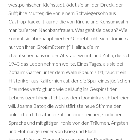
westpolnischen Kleinstadt, ödet sie an: der Dreck, der
Suff; ihre Mutter, die von einem Schwiegersohn aus
Castrop-Rauxel träumt; die von Kirche und Konsumwahn
manipulierten Nachbarsfrauen. Was geht sie das an? Wie
kommt sie überhaupt hierher? Geliebt fühlt sich Dominika
nur von ihren Großmüttern †“ Halina, die im
»Deutschenhaus« in der Altstadt wohnt, und Zofia, die sich
1943 das Leben nehmen wollte. Eines Tages, als sie bei
Zofia im Garten unter dem Walnußbaum sitzt, taucht ein
Historiker aus Kalifornien auf, der die Spur eines jüdischen
Freundes verfolgt und wie beiläufig ins Gespinst der
Lebenslügen hineinsticht, aus dem Dominika sich befreien
will. Joanna Bator, die wohl stärkste neue Stimme der
polnischen Literatur, erzählt in einer reichen, sinnlichen
Sprache und mit giftiger Ironie von den Träumen, Ängsten
und Hoffnungen einer von Krieg und Flucht
traumatisierten Generation und von der Rebellion und