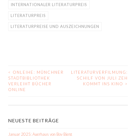
INTERNATIONALER LITERATURPREIS
LITERATURPREIS
LITERATURPREISE UND AUSZEICHNUNGEN
<
ONLEIHE: MÜNCHNER
LITERATURVERFILMUNG:
BEITRAGS-
STADTBIBLIOTHEK
SCHILF VON JULI ZEH
VERLEIHT BÜCHER
KOMMT INS KINO
>
NAVIGATION
ONLINE
NEUESTE BEITRÄGE
Januar 2025: Auerhaus von Bov Bjerg