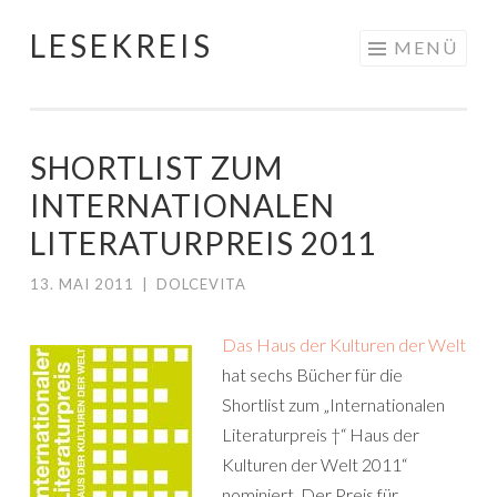
LESEKREIS
Springe
MENÜ
zum
Inhalt
SHORTLIST ZUM
INTERNATIONALEN
LITERATURPREIS 2011
13. MAI 2011
|
DOLCEVITA
Das Haus der Kulturen der Welt
hat sechs Bücher für die
Shortlist zum „Internationalen
Literaturpreis †“ Haus der
Kulturen der Welt 2011“
nominiert. Der Preis für