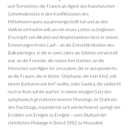
und Terroristen, die Francis als Agent des französischen
Geheimdienstes in den Konfliktzonen des
Mittelmeerraums zusammengestellt hat und an den
Vatikan verkaufen will, um ein neues Leben zu beginnen.
Erschöpft von Alkohol und Amphetaminen lässt er seinen
Erinnerungen freien Lauf – an die Entsetzlichkeiten des
Balkankrieges, in die er zwei Jahre als Söldner verwickelt
war, an die Freunde, die neben ihm starben, an die
Menschen von Algier bis Jerusalem, die er ausspionierte,
an die Frauen, die er liebte: Stéphanie, die kein Kind „mit
einem Barbaren wie ihm“ wollte, oder Sashka, die vielleicht
noch in Rom auf ihn wartet. In einem einzigen Satz des
symphonisch gestalteten inneren Monologs, im Stakkato
des Nachtzugs, mäandernd, sich wiederholend, springt der
Erzähler von Ereignis zu Ereignis – vom Blutbad der
christlichen Phalange in Beirut 1982 zu Mussolinis