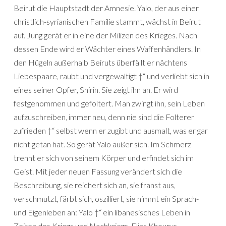
Beirut die Hauptstadt der Amnesie. Yalo, der aus einer
christlich-syrianischen Familie stammt, wächst in Beirut
auf. Jung gerät er in eine der Milizen des Krieges. Nach
dessen Ende wird er Wächter eines Waffenhändlers. In
den Hügeln außerhalb Beiruts überfällt er nächtens
Liebespaare, raubt und vergewaltigt †“ und verliebt sich in
eines seiner Opfer, Shirin. Sie zeigt ihn an. Er wird
festgenommen und gefoltert. Man zwingt ihn, sein Leben
aufzuschreiben, immer neu, denn nie sind die Folterer
zufrieden †“ selbst wenn er zugibt und ausmalt, was er gar
nicht getan hat. So gerät Yalo außer sich. Im Schmerz
trennt er sich von seinem Körper und erfindet sich im
Geist. Mit jeder neuen Fassung verändert sich die
Beschreibung, sie reichert sich an, sie franst aus,
verschmutzt, färbt sich, oszilliert, sie nimmt ein Sprach-
und Eigenleben an: Yalo †“ ein libanesisches Leben in
Zeiten des Kriegs und Nachkriegs. Elias Khourys