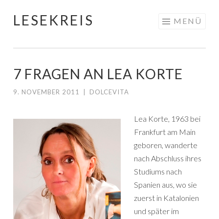
LESEKREIS
Springe
MENÜ
zum
Inhalt
7 FRAGEN AN LEA KORTE
9. NOVEMBER 2011
|
DOLCEVITA
Lea Korte, 1963 bei
Frankfurt am Main
geboren, wanderte
nach Abschluss ihres
Studiums nach
Spanien aus, wo sie
zuerst in Katalonien
und später im