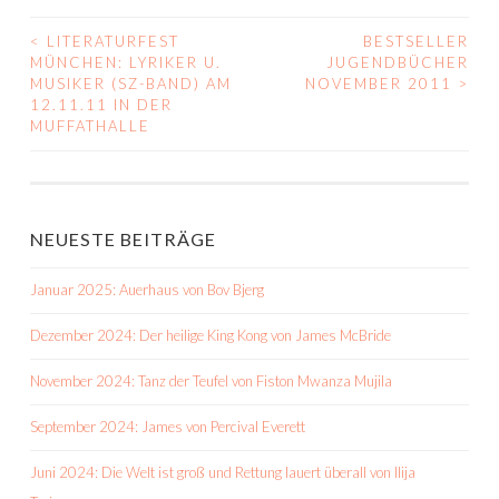
<
LITERATURFEST
BESTSELLER
BEITRAGS-
MÜNCHEN: LYRIKER U.
JUGENDBÜCHER
MUSIKER (SZ-BAND) AM
NOVEMBER 2011
>
NAVIGATION
12.11.11 IN DER
MUFFATHALLE
NEUESTE BEITRÄGE
Januar 2025: Auerhaus von Bov Bjerg
Dezember 2024: Der heilige King Kong von James McBride
November 2024: Tanz der Teufel von Fiston Mwanza Mujila
September 2024: James von Percival Everett
Juni 2024: Die Welt ist groß und Rettung lauert überall von Ilija