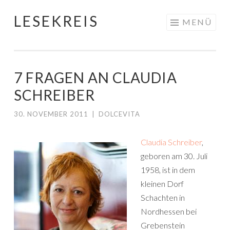
LESEKREIS
Springe
MENÜ
zum
Inhalt
7 FRAGEN AN CLAUDIA
SCHREIBER
30. NOVEMBER 2011
|
DOLCEVITA
Claudia Schreiber
,
geboren am 30. Juli
1958, ist in dem
kleinen Dorf
Schachten in
Nordhessen bei
Grebenstein