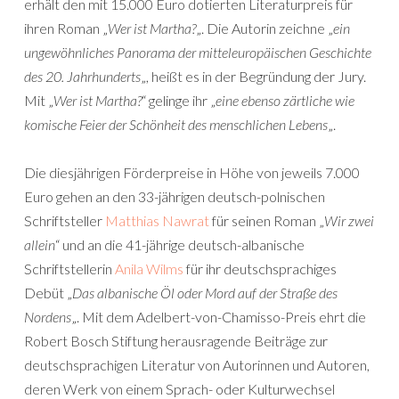
erhält den mit 15.000 Euro dotierten Literaturpreis für
ihren Roman „
Wer ist Martha?
„. Die Autorin zeichne „
ein
ungewöhnliches Panorama der mitteleuropäischen Geschichte
des 20. Jahrhunderts
„, heißt es in der Begründung der Jury.
Mit „
Wer ist Martha?
“ gelinge ihr „
eine ebenso zärtliche wie
komische Feier der Schönheit des menschlichen Lebens
„.
Die diesjährigen Förderpreise in Höhe von jeweils 7.000
Euro gehen an den 33-jährigen deutsch-polnischen
Schriftsteller
Matthias Nawrat
für seinen Roman „
Wir zwei
allein
“ und an die 41-jährige deutsch-albanische
Schriftstellerin
Anila Wilms
für ihr deutschsprachiges
Debüt „
Das albanische Öl oder Mord auf der Straße des
Nordens
„. Mit dem Adelbert-von-Chamisso-Preis ehrt die
Robert Bosch Stiftung herausragende Beiträge zur
deutschsprachigen Literatur von Autorinnen und Autoren,
deren Werk von einem Sprach- oder Kulturwechsel