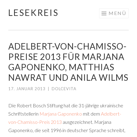
LESEKREIS
Springe
MENÜ
zum
Inhalt
ADELBERT-VON-CHAMISSO-
PREISE 2013 FÜR MARJANA
GAPONENKO, MATTHIAS
NAWRAT UND ANILA WILMS
17. JANUAR 2013
|
DOLCEVITA
Die Robert Bosch Stiftung hat die 31-jährige ukrainische
Schriftstellerin
Marjana Gaponenko
mit dem
Adelbert-
von-Chamisso-Preis 2013
ausgezeichnet. Marjana
Gaponenko, die seit 1996 in deutscher Sprache schreibt,