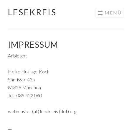
LESEKREIS
Springe
MENÜ
zum
Inhalt
IMPRESSUM
Anbieter:
Heike Huslage-Koch
Säntisstr. 43a
81825 München
Tel.: 089 422 060
webmaster (at) lesekreis (dot) org
__