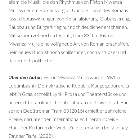
allem die Musik, die den Rhythmus von Fiston Mwanza
Mujilas neuem Roman vorgibt. Und die Ironie des Romans
lässt die Auswirkungen von Kolonialisierung, Globalisierung,
Raubbau und Bürgerkrieg nur noch deutlicher erscheinen.
Mit seinem gefeierten Debüt „Tram 83“ hat Fiston
Mwanza Mujila eine völlig neue Art von Roman erschaffen.
Sein neues Buch ist noch schillernder, noch virtuoser und
dabei noch politischer.
Über den Autor:
Fiston Mwanza Mujila wurde 1981 in
Lubumbashi / Demokratische Republik Kongo geboren. Er
lebt in Graz, schreibt Lyrik, Prosa und Theaterstücke und
unterrichtet afrikanische Literatur an der Universität. Für
seinen Debütroman Tram 83 (2016) erhielt er zahlreiche
Preise, darunter den Internationalen Literaturpreis –
Haus der Kulturen der Welt. Zuletzt erschien bei Zsolnay
Tanz der Teufel
(2022).