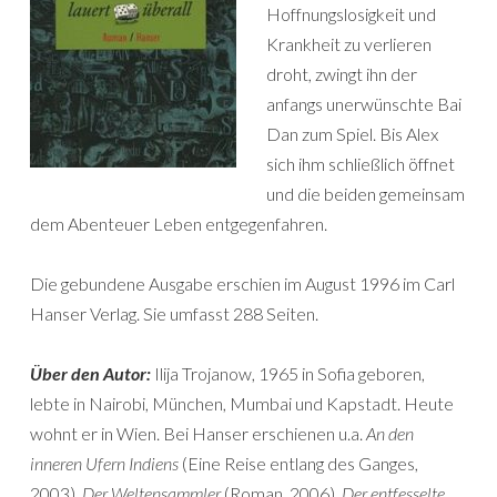
Hoffnungslosigkeit und
Krankheit zu verlieren
droht, zwingt ihn der
anfangs unerwünschte Bai
Dan zum Spiel. Bis Alex
sich ihm schließlich öffnet
und die beiden gemeinsam
dem Abenteuer Leben entgegenfahren.
Die gebundene Ausgabe erschien im August 1996 im Carl
Hanser Verlag. Sie umfasst 288 Seiten.
Über den Autor:
Ilija Trojanow, 1965 in Sofia geboren,
lebte in Nairobi, München, Mumbai und Kapstadt. Heute
wohnt er in Wien. Bei Hanser erschienen u.a.
An den
inneren Ufern Indiens
(Eine Reise entlang des Ganges,
2003),
Der Weltensammler
(Roman, 2006),
Der entfesselte