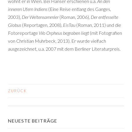
wohnt er in Wien. Bei Hanser erschienen u.a.
An den
inneren Ufern Indiens
(Eine Reise entlang des Ganges,
2003),
Der Weltensammler
(Roman, 2006),
Der entfesselte
Globus
(Reportagen, 2008),
EisTau
(Roman, 2011) und die
Fotoreportage
Wo Orpheus begraben liegt
(mit Fotografien
von Christian Muhrbeck, 2013). Er wurde vielfach
ausgezeichnet, u.a. 2007 mit dem Berliner Literaturpreis.
ZURÜCK
BEITRAGS-
NAVIGATION
NEUESTE BEITRÄGE