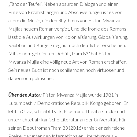
„Tanz der Teufel“. Neben absurden Dialogen und einer
Fülle von Erzählsträngen und Abschweifungen ist es vor
allem die Musik, die den Rhythmus von Fiston Mwanza
Mujilas neuem Roman vorgibt. Und die Ironie des Romans
lässt die Auswirkungen von Kolonialisierung, Globalisierung,
Raubbau und Bürgerkrieg nur noch deutlicher erscheinen.
Mit seinem gefeierten Debüt „Tram 83“ hat Fiston
Mwanza Mujila eine völlig neue Art von Roman erschaffen.
Sein neues Buch ist noch schillernder, noch virtuoser und
dabei noch politischer.
Über den Autor:
Fiston Mwanza Mujila wurde 1981 in
Lubumbashi / Demokratische Republik Kongo geboren. Er
lebt in Graz, schreibt Lyrik, Prosa und Theaterstücke und
unterrichtet afrikanische Literatur an der Universität. Für
seinen Debütroman Tram 83 (2016) erhielt er zahlreiche
Preise, darunter den Internationalen Literaturpreis –