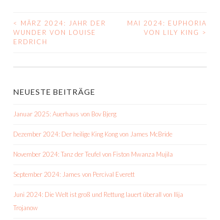
<
MÄRZ 2024: JAHR DER
MAI 2024: EUPHORIA
BEITRAGS-
WUNDER VON LOUISE
VON LILY KING
>
ERDRICH
NAVIGATION
NEUESTE BEITRÄGE
Januar 2025: Auerhaus von Bov Bjerg
Dezember 2024: Der heilige King Kong von James McBride
November 2024: Tanz der Teufel von Fiston Mwanza Mujila
September 2024: James von Percival Everett
Juni 2024: Die Welt ist groß und Rettung lauert überall von Ilija
Trojanow