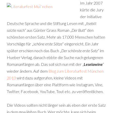
Im Jahr 2007
kürte die Jury
der Initiative
Deutsche Sprache und die Stiftung Lesen mit „
Ilsebill
salzte nach
“ aus Günter Grass Roman „
Der Butt
“ den
schönsten ersten Satz. Mehr als 17.000 Menschen hatten
Vorschläge für „
schöne erste Sätze
“ eingereicht. Ein Jahr
später erschien noch das Buch „
Der schönste erste Satz
“ im
Hueber Verlag, danach ebbte die Suche nach gelungenen
Romananfängen ab. Das soll sich nun mit der „
Leselawine
“
wieder ändern. Auf dem
Blog zum Literaturfest München
2013
wird dazu aufgerufen, kleine Videos mit
Romananfängen über eine Plattform wie Instagram, Vine,
Twitter, Facebook, YouTube, Tout etc. zu veröffentlichen.
Die Videos sollten nicht länger sein als eben der erste Satz
in dem gewählten Buch. Wer möchte, kann sich beim