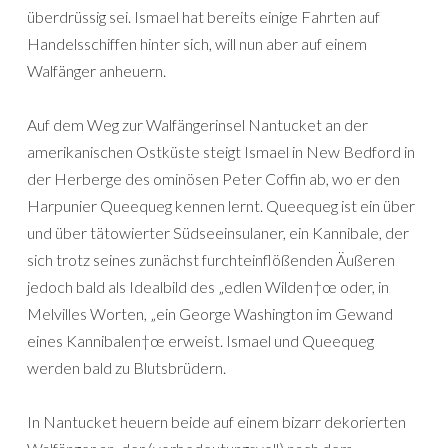
überdrüssig sei. Ismael hat bereits einige Fahrten auf
Handelsschiffen hinter sich, will nun aber auf einem
Walfänger anheuern.
Auf dem Weg zur Walfängerinsel Nantucket an der
amerikanischen Ostküste steigt Ismael in New Bedford in
der Herberge des ominösen Peter Coffin ab, wo er den
Harpunier Queequeg kennen lernt. Queequeg ist ein über
und über tätowierter Südseeinsulaner, ein Kannibale, der
sich trotz seines zunächst furchteinflößenden Äußeren
jedoch bald als Idealbild des „edlen Wilden†œ oder, in
Melvilles Worten, „ein George Washington im Gewand
eines Kannibalen†œ erweist. Ismael und Queequeg
werden bald zu Blutsbrüdern.
In Nantucket heuern beide auf einem bizarr dekorierten