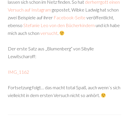
lassen sich schon im Netz finden. So hat
derherrgott einen
Versuch auf Instagram
gepostet, Wibke Ladwig hat schon
zwei Beispiele auf ihrer
Facebook-Seite
veröffentlicht,
ebenso
Stefanie Leo von den Bücherkindern
und ich habe
mich auch schon
versucht
.
Der erste Satz aus „Blumenberg“ von Sibylle
Lewitscharoff:
IMG_1162
Fortsetzung folgt… das macht total Spaß, auch wenn´s sich
vielleicht in dem ersten Versuch nicht so anhört.