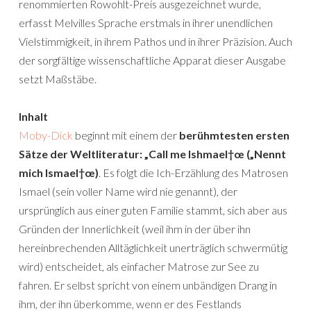
renommierten Rowohlt-Preis ausgezeichnet wurde,
erfasst Melvilles Sprache erstmals in ihrer unendlichen
Vielstimmigkeit, in ihrem Pathos und in ihrer Präzision. Auch
der sorgfältige wissenschaftliche Apparat dieser Ausgabe
setzt Maßstäbe.
Inhalt
Moby-Dick
beginnt mit einem der
berühmtesten ersten
Sätze der Weltliteratur: „Call me Ishmael†œ („Nennt
mich Ismael†œ)
. Es folgt die Ich-Erzählung des Matrosen
Ismael (sein voller Name wird nie genannt), der
ursprünglich aus einer guten Familie stammt, sich aber aus
Gründen der Innerlichkeit (weil ihm in der über ihn
hereinbrechenden Alltäglichkeit unerträglich schwermütig
wird) entscheidet, als einfacher Matrose zur See zu
fahren. Er selbst spricht von einem unbändigen Drang in
ihm, der ihn überkomme, wenn er des Festlands