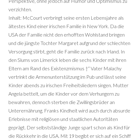
Perspektive, ohne jedoch auf Humor und Optimismus zu
verzichten.
Inhalt: McCourt verbringt seine ersten Lebensjahre als
ältestes Kind einer irischen Familie in New York. Da die
USA der Familie nicht den erhofften Wohlstand bringen
und die jüngste Tochter Margaret aufgrund der schlechten
Versorgung stirbt, geht die Familie zurück nach Irland. In
den Slums von Limerick leben die sechs Kinder mit ihren
Eltern am Rand des Existenzmismus †“ Vater Malachy
vertrinkt die Armenunterstützung im Pub und lässt seine
Kinder abends zu irischen Freiheitsliedern singen. Mutter
Angela bettelt, um die Kinder vor dem Verhungern zu
bewahren, dennoch sterben die Zwillingsbrüder an
Unterernährung. Franks Kindheit wird auch durch absurde
Erlebnisse mit religiösen und staatlichen Autoritäten
geprägt. Der selbstständige Junge spart schon als Kind für
die Rückkehr in die USA. Mit 19 begibt er sich auf ein Schiff