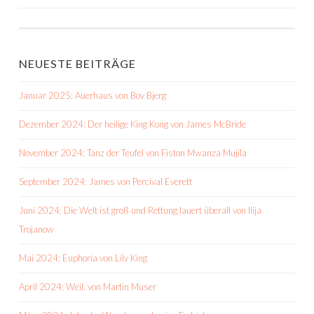
BEITRAGS-
NAVIGATION
NEUESTE BEITRÄGE
Januar 2025: Auerhaus von Bov Bjerg
Dezember 2024: Der heilige King Kong von James McBride
November 2024: Tanz der Teufel von Fiston Mwanza Mujila
September 2024: James von Percival Everett
Juni 2024: Die Welt ist groß und Rettung lauert überall von Ilija
Trojanow
Mai 2024: Euphoria von Lily King
April 2024: Weil. von Martin Muser