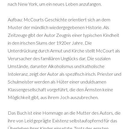
nach New York, um ein neues Leben anzufangen.
Aufbau: McCourts Geschichte orientiert sich an dem
Muster der mündlich wiedergegebenen Historie. Als
Zeitzeuge gibt der Autor Zeugnis einer typischen Kindheit
in den irischen Slums der 1920er Jahre. Die
Unterdrückung durch Armut und Kirche stellt McCourt als
Verursacher des familiären Unglücks dar. Die sozialen
Umstände, darunter Alkoholismus und katholische
Intoleranz, zeigt der Autor als spezifisch irisch. Priester und
Schulmeister werden als Hüter einer unduldsamen
Klassengesellschaft vorgeführt, die den Ärmsten keine
Möglichkeit gibt, aus ihrem Joch auszubrechen.
Das Buch ist eine Hommage an die Mutter des Autors, die
ihre von Leid geprägte Existenz selbstaufopfernd für das
Überleben ihrer Kinder einsetzte. Trotz des ernsten