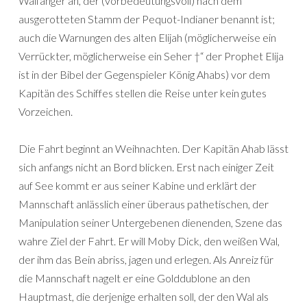
Walfänger an, der (vorbedeutungsvoll) nach dem
ausgerotteten Stamm der Pequot-Indianer benannt ist;
auch die Warnungen des alten Elijah (möglicherweise ein
Verrückter, möglicherweise ein Seher †“ der Prophet Elija
ist in der Bibel der Gegenspieler König Ahabs) vor dem
Kapitän des Schiffes stellen die Reise unter kein gutes
Vorzeichen.
Die Fahrt beginnt an Weihnachten. Der Kapitän Ahab lässt
sich anfangs nicht an Bord blicken. Erst nach einiger Zeit
auf See kommt er aus seiner Kabine und erklärt der
Mannschaft anlässlich einer überaus pathetischen, der
Manipulation seiner Untergebenen dienenden, Szene das
wahre Ziel der Fahrt. Er will Moby Dick, den weißen Wal,
der ihm das Bein abriss, jagen und erlegen. Als Anreiz für
die Mannschaft nagelt er eine Golddublone an den
Hauptmast, die derjenige erhalten soll, der den Wal als