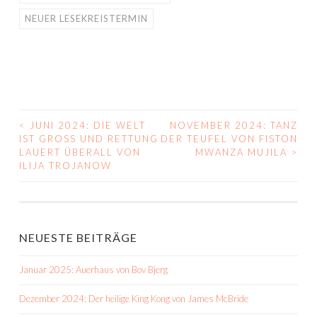
NEUER LESEKREISTERMIN
<
JUNI 2024: DIE WELT
NOVEMBER 2024: TANZ
BEITRAGS-
IST GROSS UND RETTUNG L
DER TEUFEL VON FISTON
AUERT ÜBERALL VON
MWANZA MUJILA
>
NAVIGATION
ILIJA TROJANOW
NEUESTE BEITRÄGE
Januar 2025: Auerhaus von Bov Bjerg
Dezember 2024: Der heilige King Kong von James McBride