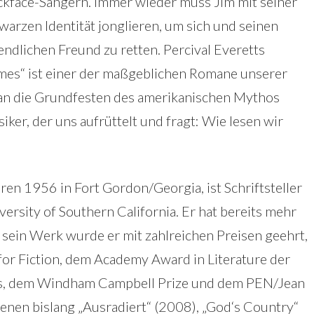
ckface-Sängern. Immer wieder muss Jim mit seiner
warzen Identität jonglieren, um sich und seinen
endlichen Freund zu retten. Percival Everetts
mes“ ist einer der maßgeblichen Romane unserer
e an die Grundfesten des amerikanischen Mythos
siker, der uns aufrüttelt und fragt: Wie lesen wir
ren 1956 in Fort Gordon/Georgia, ist Schriftsteller
ersity of Southern California. Er hat bereits mehr
r sein Werk wurde er mit zahlreichen Preisen geehrt,
or Fiction, dem Academy Award in Literature der
rs, dem Windham Campbell Prize und dem PEN/Jean
enen bislang „Ausradiert“ (2008), „God‘s Country“