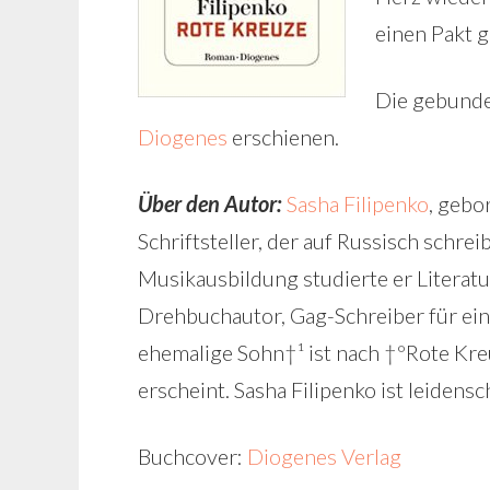
einen Pakt 
Die gebunde
Diogenes
erschienen.
Über den Autor:
Sasha Filipenko
, gebo
Schriftsteller, der auf Russisch schre
Musikausbildung studierte er Literatur
Drehbuchautor, Gag-Schreiber für ei
ehemalige Sohn†¹ ist nach †ºRote Kre
erscheint. Sasha Filipenko ist leidensc
Buchcover:
Diogenes Verlag