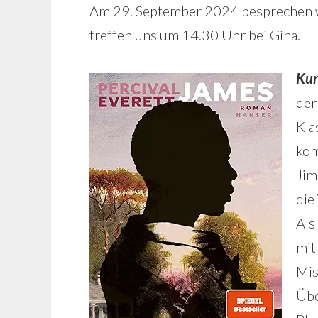
Am 29. September 2024 besprechen w
treffen uns um 14.30 Uhr bei Gina.
Kur
der
Kla
kom
Jim
die
Als
mit
Mis
Übe