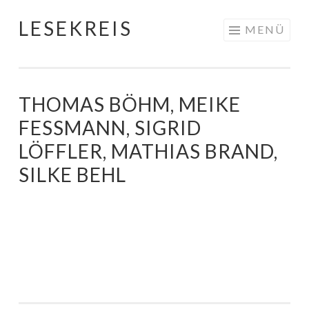
LESEKREIS
Springe
MENÜ
zum
Inhalt
THOMAS BÖHM, MEIKE
FESSMANN, SIGRID L
ÖFFLER, MATHIAS BRAND, S
ILKE BEHL