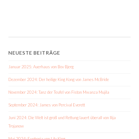
NEUESTE BEITRÄGE
Januar 2025: Auerhaus von Bov Bjerg
Dezember 2024: Der heilige King Kong von James McBride
November 2024: Tanz der Teufel von Fiston Mwanza Mujila
September 2024: James von Percival Everett
Juni 2024: Die Welt ist groß und Rettung lauert überall von Ilija
Trojanow
Mai 2024: Euphoria von Lily King