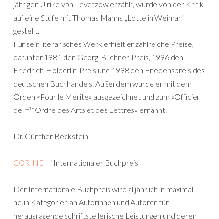
jährigen Ulrike von Levetzow erzählt, wurde von der Kritik
auf eine Stufe mit Thomas Manns „Lotte in Weimar“
gestellt.
Für sein literarisches Werk erhielt er zahlreiche Preise,
darunter 1981 den Georg-Büchner-Preis, 1996 den
Friedrich-Hölderlin-Preis und 1998 den Friedenspreis des
deutschen Buchhandels. Außerdem wurde er mit dem
Orden «Pour le Mérite» ausgezeichnet und zum «Officier
de l†™Ordre des Arts et des Lettres» ernannt.
Dr. Günther Beckstein
CORINE
†“ Internationaler Buchpreis
Der Internationale Buchpreis wird alljährlich in maximal
neun Kategorien an Autorinnen und Autoren für
herausragende schriftstellerische Leistungen und deren