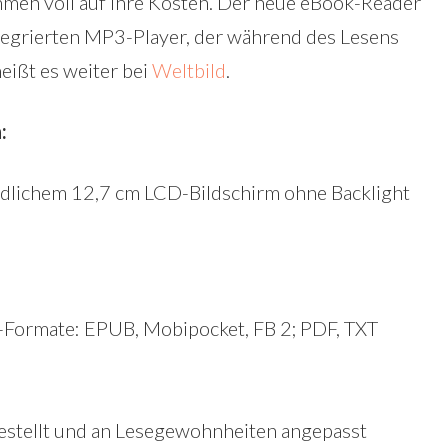
mmen voll auf ihre Kosten. Der neue eBook-Reader
ntegrierten MP3-Player, der während des Lesens
eißt es weiter bei
Weltbild
.
:
dlichem 12,7 cm LCD-Bildschirm ohne Backlight
k-Formate: EPUB, Mobipocket, FB 2; PDF, TXT
gestellt und an Lesegewohnheiten angepasst