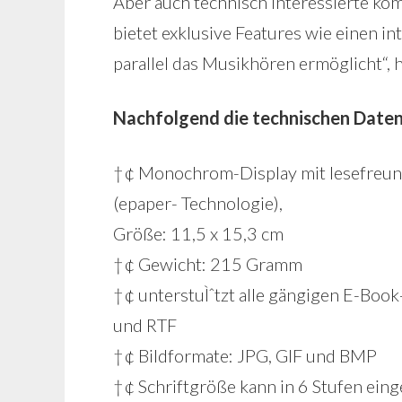
Aber auch technisch Interessierte ko
bietet exklusive Features wie einen i
parallel das Musikhören ermöglicht“, h
Nachfolgend die technischen Daten
†¢ Monochrom-Display mit lesefreun
(epaper- Technologie),
Größe: 11,5 x 15,3 cm
†¢ Gewicht: 215 Gramm
†¢ unterstuÌˆtzt alle gängigen E-Boo
und RTF
†¢ Bildformate: JPG, GIF und BMP
†¢ Schriftgröße kann in 6 Stufen ein