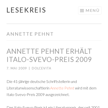
LESEKREIS
Springe
MENÜ
zum
Inhalt
ANNETTE PEHNT
ANNETTE PEHNT ERHÄLT
ITALO-SVEVO-PREIS 2009
7. MAI 2009
|
DOLCEVITA
Die 41-jährige deutsche Schriftstellerin und
Literaturwissenschaftlerin
Annette Pehnt
wird mit dem
Italo-Svevo-Preis 2009 ausgezeichnet.
Der Italo-Svevo-Preis ist ein Literaturpreis, der seit 2001