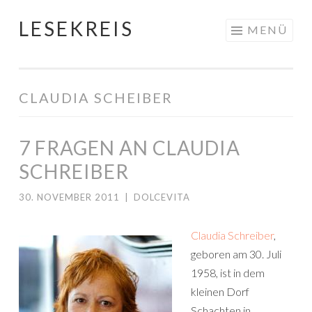
LESEKREIS
Springe
MENÜ
zum
Inhalt
CLAUDIA SCHEIBER
7 FRAGEN AN CLAUDIA
SCHREIBER
30. NOVEMBER 2011
|
DOLCEVITA
Claudia Schreiber
,
geboren am 30. Juli
1958, ist in dem
kleinen Dorf
Schachten in