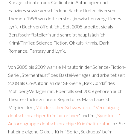
Kurzgeschichten und Gedichte in Anthologien und
Fanzines sowie verschiedene Sachartikel zu diversen
Themen. 1999 wurde ihr erstes (inzwischen vergriffenes
Lyrik-) Buch veröffentlicht. Seit 2005 arbeitet sie als
Berufsschriftstellerin und schreibt hauptsächlich
Krimi/Thriller, Science Fiction, Okkult-Krimis, Dark
Romance, Fantasy und Lyrik.
Von 2005 bis 2009 war sie Mitautorin der Science-Fiction-
Serie „Sternenfaust“ des Bastei-Verlages und arbeitet seit
2008 als Co-Autorin an der SF-Serie „Rex Corda“ des
Mohlberg-Verlages mit. Ebenfalls seit 2008 gehören auch
Theaterstücke zu ihrem Repertoire. Mara Laue ist
Mitglied der „
Mörderischen Schwestern †“ Vereinigung
deutschsprachiger Krimiautorinnen
“ und im „
Syndikat †“
Autorengruppe deutschsprachige Kriminalliteratur
†œ. Sie
hat eine eigene Okkult-Krimi-Serie „Sukkubus“ beim