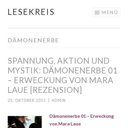
LESEKREIS
Springe
MENÜ
zum
Inhalt
DÄMONENERBE
SPANNUNG, AKTION UND
MYSTIK: DÄMONENERBE 01
– ERWECKUNG VON MARA
LAUE [REZENSION]
23. OKTOBER 2011
|
ADMIN
Dämonenerbe 01 – Erweckung
von Mara Laue