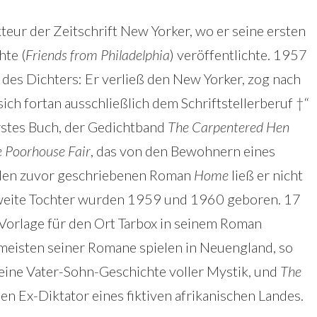
ur der Zeitschrift New Yorker, wo er seine ersten
hte (
Friends from Philadelphia
) veröffentlichte. 1957
es Dichters: Er verließ den New Yorker, zog nach
ch fortan ausschließlich dem Schriftstellerberuf †“
rstes Buch, der Gedichtband
The Carpentered Hen
 Poorhouse Fair
, das von den Bewohnern eines
 (den zuvor geschriebenen Roman
Home
ließ er nicht
 zweite Tochter wurden 1959 und 1960 geboren. 17
e Vorlage für den Ort Tarbox in seinem Roman
e meisten seiner Romane spielen in Neuengland, so
eine Vater-Sohn-Geschichte voller Mystik, und
The
en Ex-Diktator eines fiktiven afrikanischen Landes.