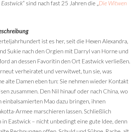
 Eastwick
“ sind nach fast 25 Jahren die „
Die Witwen
eschreibung
erteljahrhundert ist es her, seit die Hexen Alexandra,
nd Sukie nach den Orgien mit Darryl van Horne und
rd an dessen Favoritin den Ort Eastwick verließen.
rneut verheiratet und verwitwet, tun sie, was
e alte Damen eben tun: Sie nehmen wieder Kontakt
eisen zusammen. Den Nil hinauf oder nach China, wo
n einbalsamierten Mao dazu bringen, ihnen
kotta-Armee marschieren lassen. Schließlich
in Eastwick – nicht unbedingt eine gute Idee, denn
 alte Rechnungen offen. Schuld und Sühne, Rache, alt