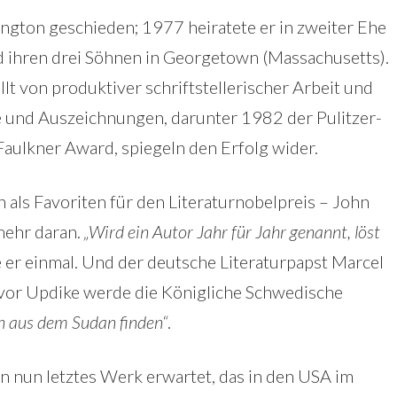
ton geschieden; 1977 heiratete er in zweiter Ehe
d ihren drei Söhnen in Georgetown (Massachusetts).
lt von produktiver schriftstellerischer Arbeit und
e und Auszeichnungen, darunter 1982 der Pulitzer-
aulkner Award, spiegeln den Erfolg wider.
en als Favoriten für den Literaturnobelpreis – John
mehr daran.
„Wird ein Autor Jahr für Jahr genannt, löst
 er einmal. Und der deutsche Literaturpapst Marcel
, vor Updike werde die Königliche Schwedische
n aus dem Sudan finden“
.
n nun letztes Werk erwartet, das in den USA im