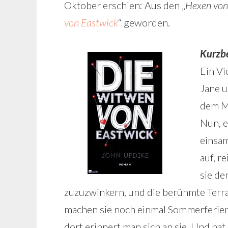
Oktober erschien: Aus den „
Hexen von
von Eastwick
“ geworden.
Kurzb
Ein Vi
Jane u
dem Mo
Nun, e
einsam
auf, r
sie de
zuzuzwinkern, und die berühmte Terra
machen sie noch einmal Sommerferien 
dort erinnert man sich an sie. Und hat