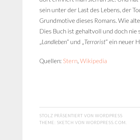
sein unter der Last des Lebens, der To
Grundmotive dieses Romans. Wie alte
Dies Buch ist gehaltvoll und doch nie
„
Landleben
“ und „
Terrorist
“ ein neuer 
Quellen:
Stern
,
Wikipedia
STOLZ PRÄSENTIERT VON WORDPRESS
THEME: SKETCH VON
WORDPRESS.COM
.