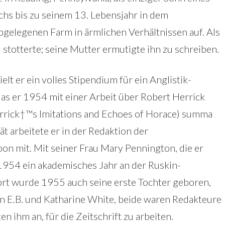
hs bis zu seinem 13. Lebensjahr in dem
bgelegenen Farm in ärmlichen Verhältnissen auf. Als
 stotterte; seine Mutter ermutigte ihn zu schreiben.
t er ein volles Stipendium für ein Anglistik-
as er 1954 mit einer Arbeit über Robert Herrick
rrick†™s Imitations and Echoes of Horace) summa
t arbeitete er in der Redaktion der
on mit. Mit seiner Frau Mary Pennington, die er
 1954 ein akademisches Jahr an der Ruskin-
rt wurde 1955 auch seine erste Tochter geboren,
en E.B. und Katharine White, beide waren Redakteure
n ihm an, für die Zeitschrift zu arbeiten.