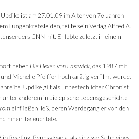
 Updike ist am 27.01.09 im Alter von 76 Jahren
nem Lungenkrebsleiden, teilte sein Verlag Alfred A.
ensenders CNN mit. Er lebte zuletzt in einem
hört neben
Die Hexen von Eastwick
, das 1987 mit
und Michelle Pfeiffer hochkarätig verfilmt wurde.
nreihe. Updike gilt als unbestechlicher Chronist
er unter anderem in die epische Lebensgeschichte
trom
einfließen ließ, deren Werdegang er von den
nd hinein beleuchtete.
n Reading, Pennsylvania, als einziger Sohn eines