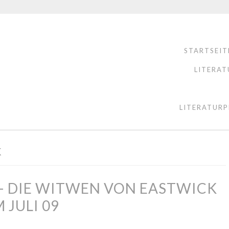
STARTSEIT
LITERAT
LITERATURP
K
 – DIE WITWEN VON EASTWICK
 JULI 09