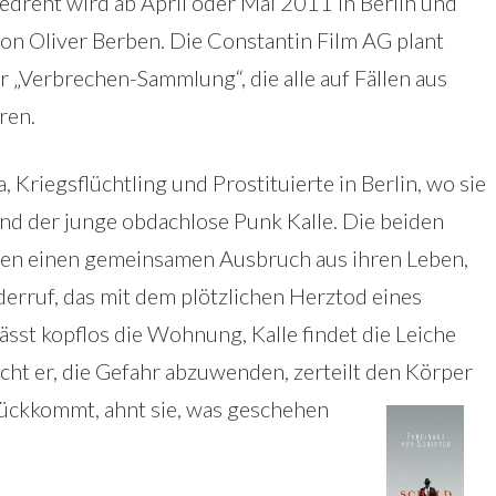
gedreht wird ab April oder Mai 2011 in Berlin und
von Oliver Berben. Die Constantin Film AG plant
r „Verbrechen-Sammlung“, die alle auf Fällen aus
ren.
, Kriegsflüchtling und Prostituierte in Berlin, wo sie
d der junge obdachlose Punk Kalle. Die beiden
chen einen gemeinsamen Ausbruch aus ihren Leben,
erruf, das mit dem plötzlichen Herztod eines
ässt kopflos die Wohnung, Kalle findet die Leiche
cht er, die Gefahr abzuwenden, zerteilt den Körper
urückkommt, ahnt sie, was geschehen