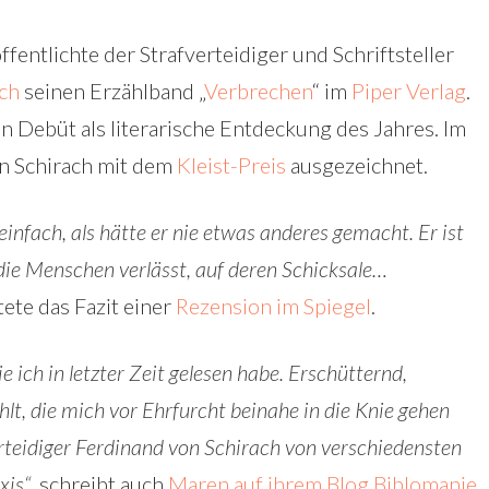
entlichte der Strafverteidiger und Schriftsteller
ch
seinen Erzählband „
Verbrechen
“ im
Piper Verlag
.
in Debüt als literarische Entdeckung des Jahres. Im
n Schirach mit dem
Kleist-Preis
ausgezeichnet.
einfach, als hätte er nie etwas anderes gemacht. Er ist
f die Menschen verlässt, auf deren Schicksale…
utete das Fazit einer
Rezension im Spiegel
.
e ich in letzter Zeit gelesen habe. Erschütternd,
hlt, die mich vor Ehrfurcht beinahe in die Knie gehen
erteidiger Ferdinand von Schirach von verschiedensten
xis“
, schreibt auch
Maren auf ihrem Blog Biblomanie
.