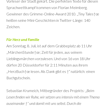
Vorleser der Stadt gekürt. Die perfekten Texte für diesen
Sprachwettkampf kommen von Florian Meimberg,
Gewinner des Grimme-Online-Award 2010. „Tiny Tales†œ
heißen seine Mini-Geschichten in Twitter-Länge: 140
Zeichen.
Für Herz und Familie
Am Sonntag, 8. Juli, ist auf dem Grabbeplatz ab 11 Uhr
„MärchenStunde†œ; Zeit für jeden, aus seinem
Lieblingsmärchen vorzulesen. Und von 16 von 18 Uhr
dürfen 20 Düsseldorfer für 2:11 Minuten aus ihrem
„HerzBuch†œ lesen. Als Dank gibt es †“ natürlich: einen
Buchgutschein.
Sebastian Krumeich, Mitbegründer des Projekts: „
Beim
Lesen finden wir Ruhe, wir setzen uns intensiv mit einem Thema
auseinander †“ und damit mit uns selbst. Durch die