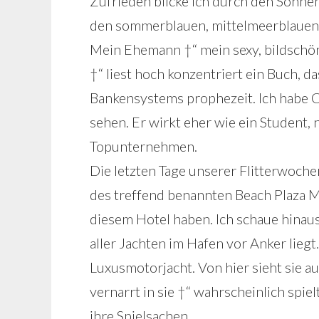
Zufrieden blicke ich durch den Sonne
den sommerblauen, mittelmeerblauen 
Mein Ehemann †“ mein sexy, bildschö
†“ liest hoch konzentriert ein Buch,
Bankensystems prophezeit. Ich habe Chr
sehen. Er wirkt eher wie ein Student,
Topunternehmen.
Die letzten Tage unserer Flitterwoch
des treffend benannten Beach Plaza 
diesem Hotel haben. Ich schaue hinaus
aller Jachten im Hafen vor Anker liegt
Luxusmotorjacht. Von hier sieht sie au
vernarrt in sie †“ wahrscheinlich spie
ihre Spielsachen.