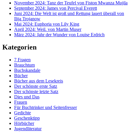
November 2024: Tanz der Teufel von Fiston Mwanza Mujila
September 2024: James von Percival Everett
Juni 2024: Die Welt ist groß und Rettung lauert überall von
Ilija Trojanow
Mai 2024: Euphoria von Lily King
April 2024: Weil. von Martin Muser
März 2024: Jahr der Wunder von Louise Erdrich
Kategorien
7 Fragen
Brauchtum
Buchskandale
Bücher
Bücher aus dem Lesekreis
Der schönste erste Satz
Der schönste letzte Satz
Dies und Das
Frauen
Für Buchtrinker und Seitenfresser
Gedichte
Geschenktipp
Hörbücher
Jugendliteratur