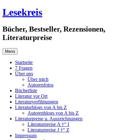
Springe
Lesekreis
zum
Inhalt
Bücher, Bestseller, Rezensionen,
Literaturpreise
Menü
Startseite
7 Fragen
Über uns
Über mich
Autorenfotos
Bücherliste
Literatur vor Ort
Literaturverfilmungen
Literaturblogs von A bis Z
Autorenblogs von A bis Z
Literaturpreise u. Auszeichnungen
Literaturpreise A †“ I
Literaturpreise J †“ Z
Impressum