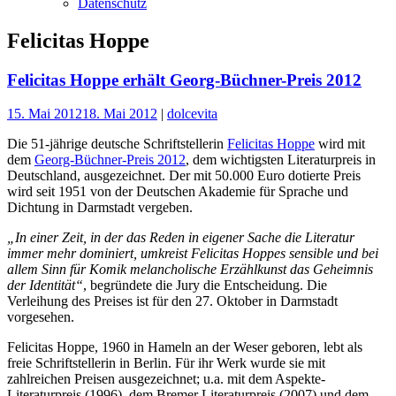
Datenschutz
Felicitas Hoppe
Felicitas Hoppe erhält Georg-Büchner-Preis 2012
15. Mai 2012
18. Mai 2012
|
dolcevita
Die 51-jährige deutsche Schriftstellerin
Felicitas Hoppe
wird mit
dem
Georg-Büchner-Preis 2012
, dem wichtigsten Literaturpreis in
Deutschland, ausgezeichnet. Der mit 50.000 Euro dotierte Preis
wird seit 1951 von der Deutschen Akademie für Sprache und
Dichtung in Darmstadt vergeben.
„In einer Zeit, in der das Reden in eigener Sache die Literatur
immer mehr dominiert, umkreist Felicitas Hoppes sensible und bei
allem Sinn für Komik melancholische Erzählkunst das Geheimnis
der Identität“
, begründete die Jury die Entscheidung. Die
Verleihung des Preises ist für den 27. Oktober in Darmstadt
vorgesehen.
Felicitas Hoppe, 1960 in Hameln an der Weser geboren, lebt als
freie Schriftstellerin in Berlin. Für ihr Werk wurde sie mit
zahlreichen Preisen ausgezeichnet; u.a. mit dem Aspekte-
Literaturpreis (1996), dem Bremer Literaturpreis (2007) und dem