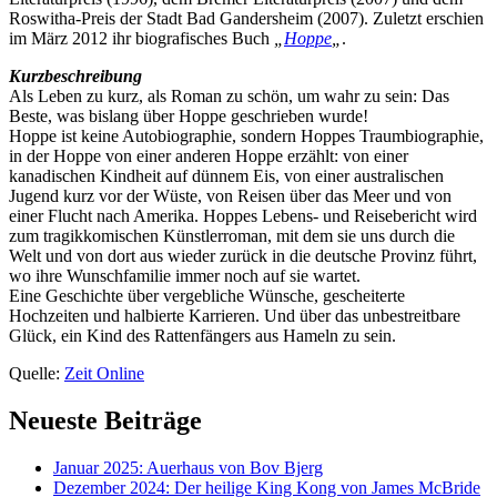
Roswitha-Preis der Stadt Bad Gandersheim (2007). Zuletzt erschien
im März 2012 ihr biografisches Buch
„
Hoppe
„
.
Kurzbeschreibung
Als Leben zu kurz, als Roman zu schön, um wahr zu sein: Das
Beste, was bislang über Hoppe geschrieben wurde!
Hoppe ist keine Autobiographie, sondern Hoppes Traumbiographie,
in der Hoppe von einer anderen Hoppe erzählt: von einer
kanadischen Kindheit auf dünnem Eis, von einer australischen
Jugend kurz vor der Wüste, von Reisen über das Meer und von
einer Flucht nach Amerika. Hoppes Lebens- und Reisebericht wird
zum tragikkomischen Künstlerroman, mit dem sie uns durch die
Welt und von dort aus wieder zurück in die deutsche Provinz führt,
wo ihre Wunschfamilie immer noch auf sie wartet.
Eine Geschichte über vergebliche Wünsche, gescheiterte
Hochzeiten und halbierte Karrieren. Und über das unbestreitbare
Glück, ein Kind des Rattenfängers aus Hameln zu sein.
Quelle:
Zeit Online
Neueste Beiträge
Januar 2025: Auerhaus von Bov Bjerg
Dezember 2024: Der heilige King Kong von James McBride