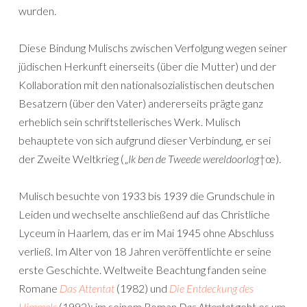
wurden.
Diese Bindung Mulischs zwischen Verfolgung wegen seiner
jüdischen Herkunft einerseits (über die Mutter) und der
Kollaboration mit den nationalsozialistischen deutschen
Besatzern (über den Vater) andererseits prägte ganz
erheblich sein schriftstellerisches Werk. Mulisch
behauptete von sich aufgrund dieser Verbindung, er sei
der Zweite Weltkrieg („
Ik ben de Tweede wereldoorlog
†œ).
Mulisch besuchte von 1933 bis 1939 die Grundschule in
Leiden und wechselte anschließend auf das Christliche
Lyceum in Haarlem, das er im Mai 1945 ohne Abschluss
verließ. Im Alter von 18 Jahren veröffentlichte er seine
erste Geschichte. Weltweite Beachtung fanden seine
Romane
Das Attentat
(1982) und
Die Entdeckung des
Himmels
(1992); im seinem Roman
Das Attentat
geht es um