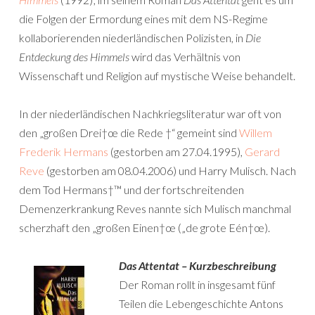
die Folgen der Ermordung eines mit dem NS-Regime
kollaborierenden niederländischen Polizisten, in
Die
Entdeckung des Himmels
wird das Verhältnis von
Wissenschaft und Religion auf mystische Weise behandelt.
In der niederländischen Nachkriegsliteratur war oft von
den „großen Drei†œ die Rede †“ gemeint sind
Willem
Frederik Hermans
(gestorben am 27.04.1995),
Gerard
Reve
(gestorben am 08.04.2006) und Harry Mulisch. Nach
dem Tod Hermans†™ und der fortschreitenden
Demenzerkrankung Reves nannte sich Mulisch manchmal
scherzhaft den „großen Einen†œ („de grote Eén†œ).
Das Attentat – Kurzbeschreibung
Der Roman rollt in insgesamt fünf
Teilen die Lebengeschichte Antons