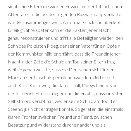
sieht seine Eltern nie wieder. Er wird mit der tatsächlichen
Attentäterin, die bei der folgenden Razzia zufällig verhaftet
wurde, zusammengesperrt. Anton hat Glück und überlebt.
Dreißig Jahre später kann er die Fakten jener Nacht
genau rekonstruieren und trifft alle Beteiligten wieder: den
Sohn des Polizisten Ploeg, der seinen Vater für ein Opfe r
der Kommunisten hält, er erfährt, dass die Freundin jener
Nacht in der Zelle die Schuld am Tod seiner Eltern trug,
weil sie genau wusste, dass die Deutschen sich für den
Mord an den Unschuldigen rächen würden. Und er trifft
auch Karin Korteweg, die damals half, Ploegs Leiche vor
die Tür seiner Eltern zu legen und die erzählt, dass ihr Vater
Selbstmord verübt hat, weil er seine Schuld am Tod d er
Steenwijks nicht ertragen konnte. So geraten die einstmals
klaren Fronten zwischen Freund und Feind, zwischen
Besatzung und Widerstand durcheinander und als