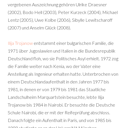
vergebenen Auszeichnung gehören Ulrike Draesner
(2002), Bodo Hell (2003), Peter Kurzeck (2004), Michael
Lentz (2005), Uwe Kolbe (2006), Sibylle Lewitscharoff
(2007) und Anselm Glück (2008).
Ilija Trojanow
entstammt einer bulgarischen Familie, die
1971 über Jugoslawien und Italien in die Bundesrepublik
Deutschland floh, wo sie Politisches Asyl erhielt. 1972 zog
die Familie weiter nach Kenia, wo der Vater eine
Anstellung als Ingenieur erhalten hatte. Unterbrochen von
einem Deutschlandaufenthalt in den Jahren 1977 bis
1981, in denen er von 1979 bis 1981 das Staatliche
Landschulheim Marquartstein besuchte, lebte Ilija
Trojanow bis 1984 in Nairobi. Er besuchte die Deutsche
Schule Nairobi, die er mit der Reifeprüfung abschloss.
Danach folgte ein Aufenthalt in Paris, und von 1985 bis
1989 studierte er an der Universität München