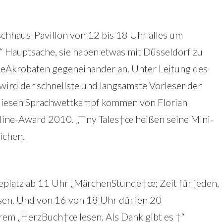
rschhaus-Pavillon von 12 bis 18 Uhr alles um
 Hauptsache, sie haben etwas mit Düsseldorf zu
seAkrobaten gegeneinander an. Unter Leitung des
wird der schnellste und langsamste Vorleser der
r diesen Sprachwettkampf kommen von Florian
ne-Award 2010. „Tiny Tales†œ heißen seine Mini-
ichen.
beplatz ab 11 Uhr „MärchenStunde†œ; Zeit für jeden,
sen. Und von 16 von 18 Uhr dürfen 20
rem „HerzBuch†œ lesen. Als Dank gibt es †“