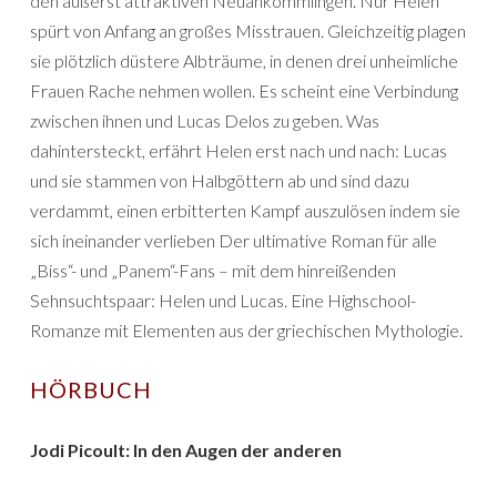
den äußerst attraktiven Neuankömmlingen. Nur Helen
spürt von Anfang an großes Misstrauen. Gleichzeitig plagen
sie plötzlich düstere Albträume, in denen drei unheimliche
Frauen Rache nehmen wollen. Es scheint eine Verbindung
zwischen ihnen und Lucas Delos zu geben. Was
dahintersteckt, erfährt Helen erst nach und nach: Lucas
und sie stammen von Halbgöttern ab und sind dazu
verdammt, einen erbitterten Kampf auszulösen indem sie
sich ineinander verlieben Der ultimative Roman für alle
„Biss“- und „Panem“-Fans – mit dem hinreißenden
Sehnsuchtspaar: Helen und Lucas. Eine Highschool-
Romanze mit Elementen aus der griechischen Mythologie.
HÖRBUCH
Jodi Picoult: In den Augen der anderen