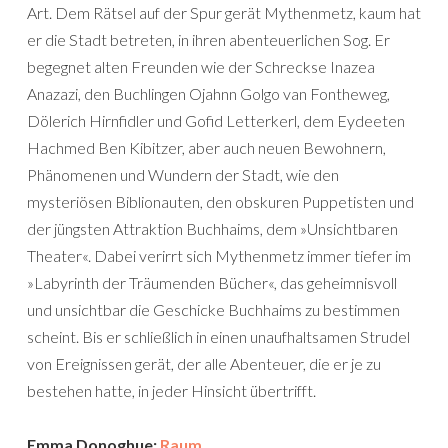
Art. Dem Rätsel auf der Spur gerät Mythenmetz, kaum hat
er die Stadt betreten, in ihren abenteuerlichen Sog. Er
begegnet alten Freunden wie der Schreckse Inazea
Anazazi, den Buchlingen Ojahnn Golgo van Fontheweg,
Dölerich Hirnfidler und Gofid Letterkerl, dem Eydeeten
Hachmed Ben Kibitzer, aber auch neuen Bewohnern,
Phänomenen und Wundern der Stadt, wie den
mysteriösen Biblionauten, den obskuren Puppetisten und
der jüngsten Attraktion Buchhaims, dem »Unsichtbaren
Theater«. Dabei verirrt sich Mythenmetz immer tiefer im
»Labyrinth der Träumenden Bücher«, das geheimnisvoll
und unsichtbar die Geschicke Buchhaims zu bestimmen
scheint. Bis er schließlich in einen unaufhaltsamen Strudel
von Ereignissen gerät, der alle Abenteuer, die er je zu
bestehen hatte, in jeder Hinsicht übertrifft.
Emma Donoghue:
Raum