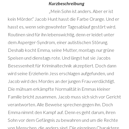
Kurzbeschreibung
„Mein Sohn ist anders. Aber er ist
kein Mörder.“ Jacob Hunt hasst die Farbe Orange. Und er
hasst es, wenn sein gewohnter Tagesablauf gestört wird.
Routinen sind für ihn lebenswichtig, denn er leidet unter
dem Asperger-Syndrom, einer autistischen Störung.
Deshalb kocht Emma, seine Mutter, montags nur grüne
Speisen und dienstags rote. Und längst hat sie Jacobs
Besessenheit für Kriminaltechnik akzeptiert. Doch dann
wird seine Erzieherin Jess erschlagen aufgefunden, und
Jacob wird des Mordes an der jungen Frau verdächtigt.
Die mühsam erkämpfte Normalität in Emmas kleiner
Familie bricht zusammen. Jacob muss sich sich vor Gericht
verantworten. Alle Beweise sprechen gegen ihn. Doch
Emma nimmt den Kampf auf. Denn es geht darum, ihren
Sohn vor dem Gefängnis zu bewahren und um die Rechte
von Menschen, die anders sind. Die einzelnen Charaktere