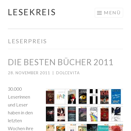
LESEKREIS
Springe
MENÜ
zum
Inhalt
LESERPREIS
DIE BESTEN BÜCHER 2011
28. NOVEMBER 2011
|
DOLCEVITA
30.000
Leserinnen
und Leser
haben in den
letzten
Wochen ihre