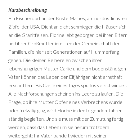
Kurzbeschreibung
Ein Fischerdorf an der Küste Maines, am nordöstlichsten
Zipfel der USA. Dicht an dicht schmiegen die Häuser sich
an die Granitfelsen. Florine lebt geborgen bei ihren Eltern
und ihrer Großmutter inmitten der Gemeinschaft der
Familien, die hier seit Generationen auf Hummerfang
gehen. Die kleinen Reibereien zwischen ihrer
lebenshungrigen Mutter Carlie und dem bodenständigen
Vater können das Leben der Elfjährigen nicht ernsthaft
erschüttern. Bis Carlie eines Tages spurlos verschwindet.
Alle Nachforschungen scheinen ins Leere zu laufen. Die
Frage, ob ihre Mutter Opfer eines Verbrechens wurde
oder freiwillig ging, wird Florine in den folgenden Jahren
ständig begleiten. Und sie muss mit der Zumutung fertig
werden, dass das Leben um sie herum trotzdem
weitergeht: Ihr Vater bandelt wieder mit seiner