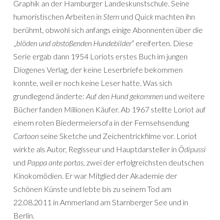
Graphik an der Hamburger Landeskunstschule. Seine
humoristischen Arbeiten in
Stern
und
Quick
machten ihn
berühmt, obwohl sich anfangs einige Abonnenten über die
„
blöden und abstoßenden Hundebilder
“ ereiferten. Diese
Serie ergab dann 1954 Loriots erstes Buch im jungen
Diogenes Verlag, der keine Leserbriefe bekommen
konnte, weil er noch keine Leser hatte. Was sich
grundlegend änderte:
Auf den Hund gekommen
und weitere
Bücher fanden Millionen Käufer. Ab 1967 stellte Loriot auf
einem roten Biedermeiersofa in der Fernsehsendung
Cartoon
seine Sketche und Zeichentrickfilme vor. Loriot
wirkte als Autor, Regisseur und Hauptdarsteller in
Ödipussi
und
Pappa ante portas
, zwei der erfolgreichsten deutschen
Kinokomödien. Er war Mitglied der Akademie der
Schönen Künste und lebte bis zu seinem Tod am
22.08.2011 in Ammerland am Starnberger See und in
Berlin.