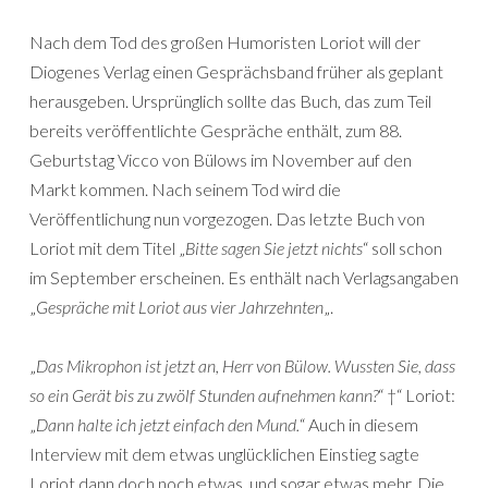
Nach dem Tod des großen Humoristen Loriot will der
Diogenes Verlag einen Gesprächsband früher als geplant
herausgeben. Ursprünglich sollte das Buch, das zum Teil
bereits veröffentlichte Gespräche enthält, zum 88.
Geburtstag Vicco von Bülows im November auf den
Markt kommen. Nach seinem Tod wird die
Veröffentlichung nun vorgezogen. Das letzte Buch von
Loriot mit dem Titel „
Bitte sagen Sie jetzt nichts
“ soll schon
im September erscheinen. Es enthält nach Verlagsangaben
„
Gespräche mit Loriot aus vier Jahrzehnten
„.
„
Das Mikrophon ist jetzt an, Herr von Bülow. Wussten Sie, dass
so ein Gerät bis zu zwölf Stunden aufnehmen kann?
“ †“ Loriot:
„
Dann halte ich jetzt einfach den Mund.
“ Auch in diesem
Interview mit dem etwas unglücklichen Einstieg sagte
Loriot dann doch noch etwas, und sogar etwas mehr. Die