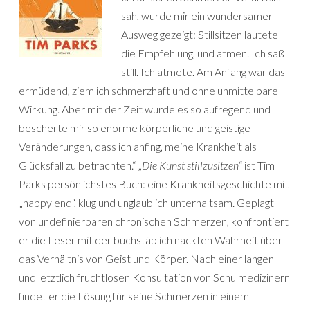
sah, wurde mir ein wundersamer
Ausweg gezeigt: Stillsitzen lautete
die Empfehlung, und atmen. Ich saß
still. Ich atmete. Am Anfang war das
ermüdend, ziemlich schmerzhaft und ohne unmittelbare
Wirkung. Aber mit der Zeit wurde es so aufregend und
bescherte mir so enorme körperliche und geistige
Veränderungen, dass ich anfing, meine Krankheit als
Glücksfall zu betrachten.“ „
Die Kunst stillzusitzen
“ ist Tim
Parks persönlichstes Buch: eine Krankheitsgeschichte mit
„happy end“, klug und unglaublich unterhaltsam. Geplagt
von undefinierbaren chronischen Schmerzen, konfrontiert
er die Leser mit der buch­stäblich nackten Wahrheit über
das Ver­hältnis von Geist und Körper. Nach einer langen
und letztlich fruchtlosen Kon­sul­ta­tion von Schulmedizinern
findet er die Lösung für seine Schmerzen in einem