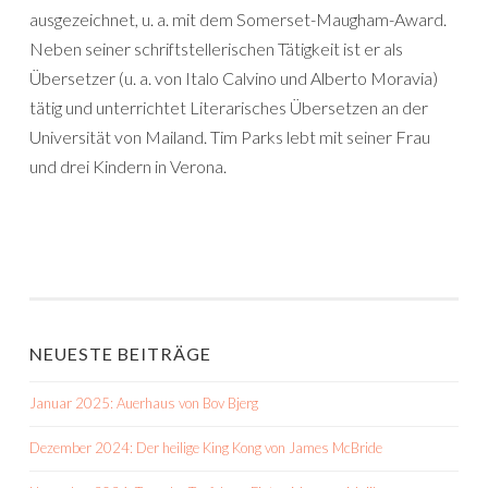
ausgezeichnet, u. a. mit dem Somerset-Maugham-Award.
Neben seiner schriftstellerischen Tätigkeit ist er als
Übersetzer (u. a. von Italo Calvino und Alberto Moravia)
tätig und unterrichtet Literarisches Übersetzen an der
Universität von Mailand. Tim Parks lebt mit seiner Frau
und drei Kindern in Verona.
NEUESTE BEITRÄGE
Januar 2025: Auerhaus von Bov Bjerg
Dezember 2024: Der heilige King Kong von James McBride