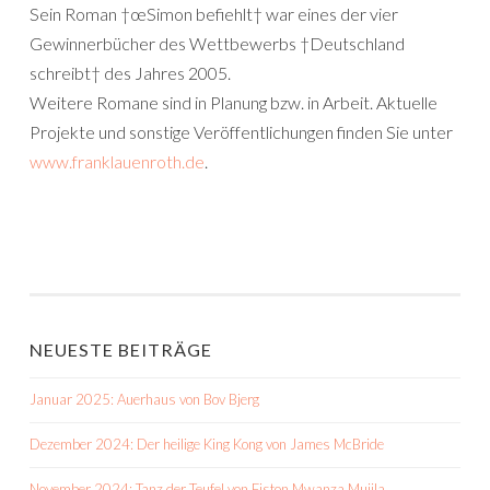
Sein Roman †œSimon befiehlt† war eines der vier
Gewinnerbücher des Wettbewerbs †Deutschland
schreibt† des Jahres 2005.
Weitere Romane sind in Planung bzw. in Arbeit. Aktuelle
Projekte und sonstige Veröffentlichungen finden Sie unter
www.franklauenroth.de
.
NEUESTE BEITRÄGE
Januar 2025: Auerhaus von Bov Bjerg
Dezember 2024: Der heilige King Kong von James McBride
November 2024: Tanz der Teufel von Fiston Mwanza Mujila