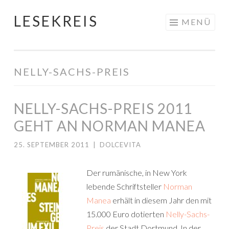
LESEKREIS
Springe
MENÜ
zum
Inhalt
NELLY-SACHS-PREIS
NELLY-SACHS-PREIS 2011
GEHT AN NORMAN MANEA
25. SEPTEMBER 2011
|
DOLCEVITA
Der rumänische, in New York
lebende Schriftsteller
Norman
Manea
erhält in diesem Jahr den mit
15.000 Euro dotierten
Nelly-Sachs-
Preis
der Stadt Dortmund. In der