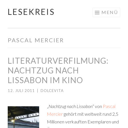
LESEKREIS
Springe
MENÜ
zum
Inhalt
PASCAL MERCIER
LITERATURVERFILMUNG:
NACHTZUG NACH
LISSABON IM KINO
12. JULI 2011
|
DOLCEVITA
„
Nachtzug nach Lissabon
“ von
Pascal
Mercier
gehört mit weltweit rund 2,5
Millionen verkauften Exemplaren und