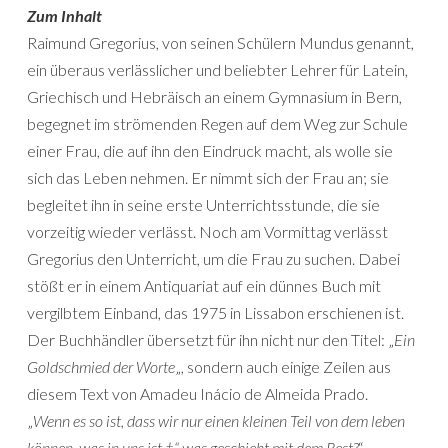
Zum Inhalt
Raimund Gregorius, von seinen Schülern Mundus genannt,
ein überaus verlässlicher und beliebter Lehrer für Latein,
Griechisch und Hebräisch an einem Gymnasium in Bern,
begegnet im strömenden Regen auf dem Weg zur Schule
einer Frau, die auf ihn den Eindruck macht, als wolle sie
sich das Leben nehmen. Er nimmt sich der Frau an; sie
begleitet ihn in seine erste Unterrichtsstunde, die sie
vorzeitig wieder verlässt. Noch am Vormittag verlässt
Gregorius den Unterricht, um die Frau zu suchen. Dabei
stößt er in einem Antiquariat auf ein dünnes Buch mit
vergilbtem Einband, das 1975 in Lissabon erschienen ist.
Der Buchhändler übersetzt für ihn nicht nur den Titel: „
Ein
Goldschmied der Worte
„, sondern auch einige Zeilen aus
diesem Text von Amadeu Inácio de Almeida Prado.
„
Wenn es so ist, dass wir nur einen kleinen Teil von dem leben
können, was in uns ist †“ was geschieht mit dem Rest?
“