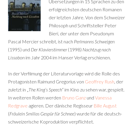
Übersetzungen in 15 Sprachen zu den
erfolgreichsten deutschen Romanen
der letzten Jahre. Von dem Schweizer
Philosoph und Schriftsteller Peter
Bieri, der unter dem Pseudonym
Pascal Mercier schreibt, ist nach
Perlmanns Schweigen
(1995) und
Der Klavierstimmer
(1998)
Nachtzug nach
Lissabon
im Jahr 2004 im Hanser Verlag erschienen.
In der Verfilmung der Literaturvorlage wird die Rolle des
Protagonisten Raimund Gregorius von
Geoffrey Rush
, der
zuletzt in „
The King’s Speech
“ im Kino zu sehen war, gespielt.
In weiteren Rollen werden
Bruno Ganz
und
Vanessa
Redgrave
agieren. Der dänische Regisseur
Bille August
(
Fräulein Smillas Gespür für Schnee
) wurde für die deutsch-
schweizerische Koproduktion verpflichtet.