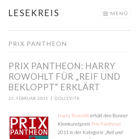
LESEKREIS
Springe
MENÜ
zum
Inhalt
PRIX PANTHEON
PRIX PANTHEON: HARRY
ROWOHLT FÜR „REIF UND
BEKLOPPT“ ERKLÄRT
25. FEBRUAR 2011
|
DOLCEVITA
Harry Rowohlt
erhält den Bonner
Kleinkunstpreis
Prix Pantheon
2011 in der Kategorie „
Reif und