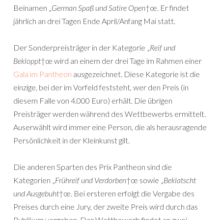
Beinamen „
German Spaß und Satire Open
†œ. Er findet
jährlich an drei Tagen Ende April/Anfang Mai statt.
Der Sonderpreisträger in der Kategorie „
Reif und
Bekloppt
†œ wird an einem der drei Tage im Rahmen einer
Gala im Pantheon
ausgezeichnet. Diese Kategorie ist die
einzige, bei der im Vorfeld feststeht, wer den Preis (in
diesem Falle von 4.000 Euro) erhält. Die übrigen
Preisträger werden während des Wettbewerbs ermittelt.
Auserwählt wird immer eine Person, die als herausragende
Persönlichkeit in der Kleinkunst gilt.
Die anderen Sparten des Prix Pantheon sind die
Kategorien „
Frühreif und Verdorben
†œ sowie „
Beklatscht
und Ausgebuht
†œ. Bei ersteren erfolgt die Vergabe des
Preises durch eine Jury, der zweite Preis wird durch das
Publikum vergeben. Der Wettbewerb findet an zwei