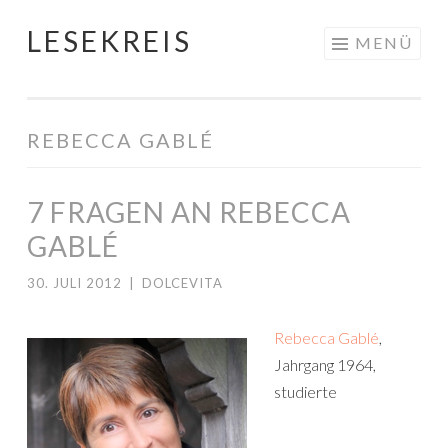
LESEKREIS
Springe
MENÜ
zum
Inhalt
REBECCA GABLÉ
7 FRAGEN AN REBECCA
GABLÉ
30. JULI 2012
|
DOLCEVITA
Rebecca Gablé
,
Jahrgang 1964,
studierte