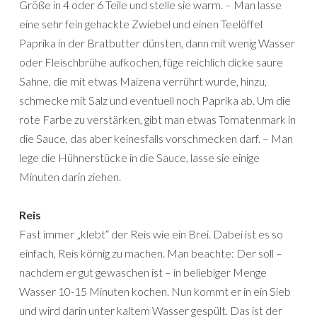
Größe in 4 oder 6 Teile und stelle sie warm. – Man lasse
eine sehr fein gehackte Zwiebel und einen Teelöffel
Paprika in der Bratbutter dünsten, dann mit wenig Wasser
oder Fleischbrühe aufkochen, füge reichlich dicke saure
Sahne, die mit etwas Maizena verrührt wurde, hinzu,
schmecke mit Salz und eventuell noch Paprika ab. Um die
rote Farbe zu verstärken, gibt man etwas Tomatenmark in
die Sauce, das aber keinesfalls vorschmecken darf. – Man
lege die Hühnerstücke in die Sauce, lasse sie einige
Minuten darin ziehen.
Reis
Fast immer „klebt“ der Reis wie ein Brei. Dabei ist es so
einfach, Reis körnig zu machen. Man beachte: Der soll –
nachdem er gut gewaschen ist – in beliebiger Menge
Wasser 10-15 Minuten kochen. Nun kommt er in ein Sieb
und wird darin unter kaltem Wasser gespült. Das ist der