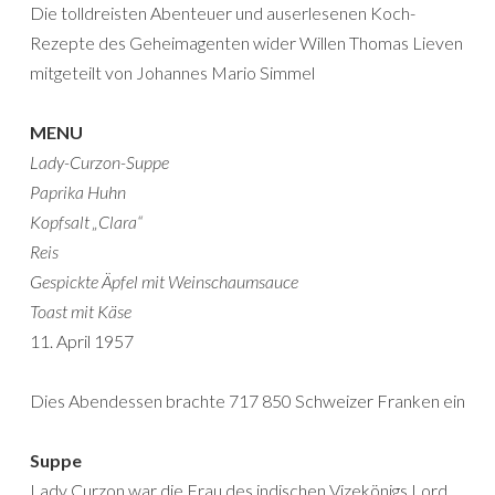
Die tolldreisten Abenteuer und auserlesenen Koch-
Rezepte des Geheimagenten wider Willen Thomas Lieven
mitgeteilt von Johannes Mario Simmel
MENU
Lady-Curzon-Suppe
Paprika Huhn
Kopfsalt „Clara“
Reis
Gespickte Äpfel mit Weinschaumsauce
Toast mit Käse
11. April 1957
Dies Abendessen brachte 717 850 Schweizer Franken ein
Suppe
Lady Curzon war die Frau des indischen Vizekönigs Lord