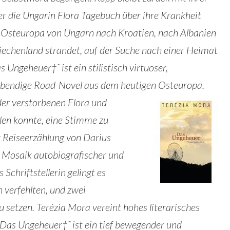
der die Ungarin Flora Tagebuch über ihre Krankheit
h Osteuropa von Ungarn nach Kroatien, nach Albanien
riechenland strandet, auf der Suche nach einer Heimat
 Ungeheuer†˜ ist ein stilistisch virtuoser,
lebendige Road-Novel aus dem heutigen Osteuropa.
der verstorbenen Flora und
ilen konnte, eine Stimme zu
ur Reiseerzählung von Darius
n Mosaik autobiografischer und
Schriftstellerin gelingt es
 verfehlten, und zwei
 setzen. Terézia Mora vereint hohes literarisches
Das Ungeheuer†˜ ist ein tief bewegender und