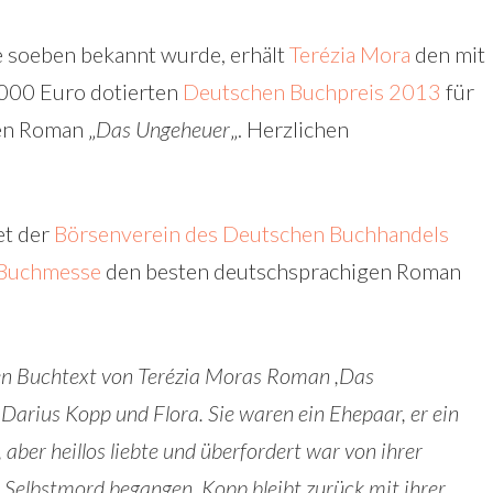
 soeben bekannt wurde, erhält
Terézia Mora
den mit
000 Euro dotierten
Deutschen Buchpreis 2013
für
en Roman „
Das Ungeheuer
„. Herzlichen
et der
Börsenverein des Deutschen Buchhandels
 Buchmesse
den besten deutschsprachigen Roman
 den Buchtext von Terézia Moras Roman ,Das
 Darius Kopp und Flora. Sie waren ein Ehepaar, er ein
 aber heillos liebte und überfordert war von ihrer
t Selbstmord begangen. Kopp bleibt zurück mit ihrer