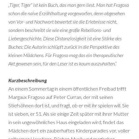
„Tiger, Tiger“ ist kein Buch, das man gern liest. Man hat Fragoso
schon die naive Erzählhaltung vorgeworfen, denn abgesehen
von Vor- und Nachwort bewertet sie die Erlebnisse nicht,
sondern beschreibt sie wie eine große Rebellions- und
Liebesgeschichte. Diese Distanzlosigkeit ist eine Stärke des
Buches: Die Autorin schlüpft zurück in die Perspektive des
kleinen Mädchens. Für Fragoso mag das ein therapeutischer
Akt gewesen sein, für den Leser ist es kaum auszuhalten.“
Kurzbeschreibung
An einem Sommertag in einem öffentlichen Freibad trifft
Margaux Fragoso auf Peter Curran, der mit seinen
Stiefsöhnen dort ist, und fragt, ob er mit ihr spielen will. Sie
ist sieben, er 51. Als sie einige Zeit später mit ihrer Mutter
in sein ungewöhnliches Haus eingeladen wird, findet das
Mädchen dort ein zauberhaftes Kinderparadies vor, voller
seltsamer Haustiere, Bücher, Musik und magischer