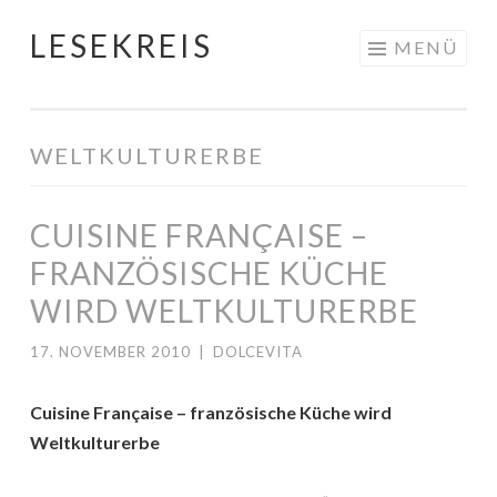
LESEKREIS
Springe
MENÜ
zum
Inhalt
WELTKULTURERBE
CUISINE FRANÇAISE –
FRANZÖSISCHE KÜCHE
WIRD WELTKULTURERBE
17. NOVEMBER 2010
|
DOLCEVITA
Cuisine Française – französische Küche wird
Weltkulturerbe