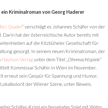
– ein Kriminalroman von Georg Haderer
fers Qualen
“ verschlägt es Johannes Schäfer von der
. Darin hat der österreichische Autor bereits mit
Seitenhieben auf die Kitzbüheler Gesellschaft für
ltung gesorgt.
In seinem neuen Kriminalroman, der
m
Haymon Verlag
unter dem Titel „
Ohnmachtspiele
“
mittelt Kommissar Schäfer in Wien im November.
lt erneut sein Gespür für Spannung und Humor,
 Lokalkolorit der Wiener Szene, unter Beweis.
iter Schäfer-Krimi ein fesselndes Spiel mit Wahn