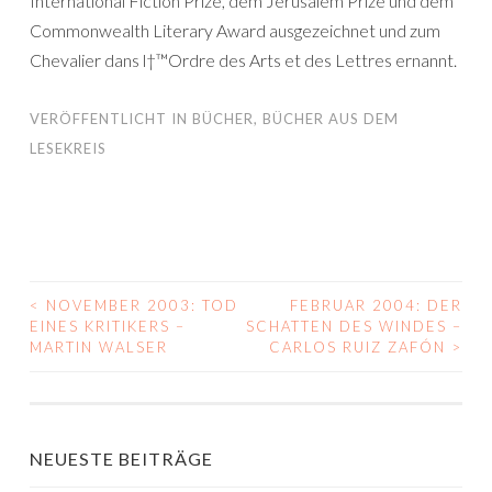
International Fiction Prize, dem Jerusalem Prize und dem
Commonwealth Literary Award ausgezeichnet und zum
Chevalier dans l†™Ordre des Arts et des Lettres ernannt.
VERÖFFENTLICHT IN
BÜCHER
,
BÜCHER AUS DEM
LESEKREIS
<
NOVEMBER 2003: TOD
FEBRUAR 2004: DER
BEITRAGS-
EINES KRITIKERS –
SCHATTEN DES WINDES –
MARTIN WALSER
CARLOS RUIZ ZAFÓN
>
NAVIGATION
NEUESTE BEITRÄGE