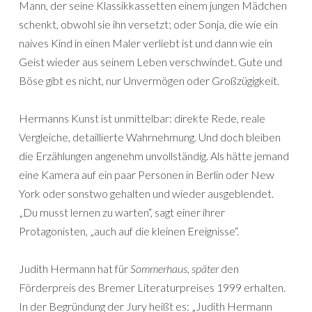
Mann, der seine Klassikkassetten einem jungen Mädchen
schenkt, obwohl sie ihn versetzt; oder Sonja, die wie ein
naives Kind in einen Maler verliebt ist und dann wie ein
Geist wieder aus seinem Leben verschwindet. Gute und
Böse gibt es nicht, nur Unvermögen oder Großzügigkeit.
Hermanns Kunst ist unmittelbar: direkte Rede, reale
Vergleiche, detaillierte Wahrnehmung. Und doch bleiben
die Erzählungen angenehm unvollständig. Als hätte jemand
eine Kamera auf ein paar Personen in Berlin oder New
York oder sonstwo gehalten und wieder ausgeblendet.
„Du musst lernen zu warten“, sagt einer ihrer
Protagonisten, „auch auf die kleinen Ereignisse“.
Judith Hermann hat für
Sommerhaus, später
den
Förderpreis des Bremer Literaturpreises 1999 erhalten.
In der Begründung der Jury heißt es: „Judith Hermann