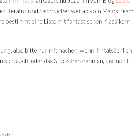
zte
Krimilady
, an Gabi und Joachim vom Blog
Lauter
nde Literatur und Sachbücher weitab vom Mainstream
uns bestimmt eine Liste mit fantastischen Klassikern
ltung, also bitte nur mitmachen, wenn ihr tatsächlich
nn sich auch jeder das Stöckchen nehmen, der nicht
CHEN