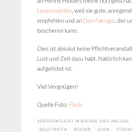
an Henny Hidden, meine hochgeschät
Lesenswertes
, weil sie gute, anrege
empfehlen und an
Don Farrago
, der 
bescheren kann.
Dies ist absolut keine Pflichtveransta
Lust und Zeit dazu habt. Natürlich ka
aufgelistet ist.
Viel Vergnügen!
Quelle Foto:
Flickr
VERÖFFENTLICHT IN
BÜCHER
,
DIES UND DAS
BELLETRISTIK
BÜCHER
LESEN
STÖCK