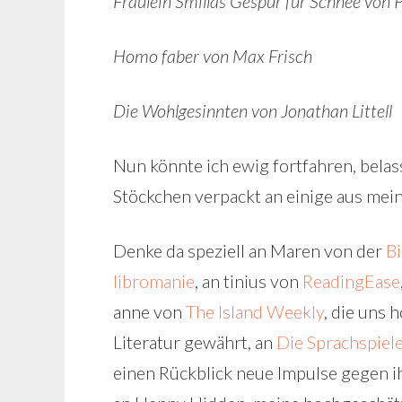
Fräulein Smillas Gespür für Schnee von 
Homo faber von Max Frisch
Die Wohlgesinnten von Jonathan Littell
Nun könnte ich ewig fortfahren, belass
Stöckchen verpackt an einige aus mein
Denke da speziell an Maren von der
B
libromanie
, an tinius von
ReadingEase
anne von
The Island Weekly
, die uns 
Literatur gewährt, an
Die Sprachspiele
einen Rückblick neue Impulse gegen i