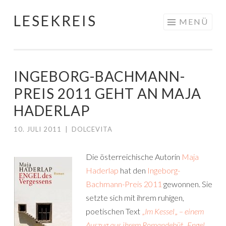
LESEKREIS
Springe
MENÜ
zum
Inhalt
INGEBORG-BACHMANN-
PREIS 2011 GEHT AN MAJA
HADERLAP
10. JULI 2011
|
DOLCEVITA
Die österreichische Autorin
Maja
Haderlap
hat den
Ingeborg-
Bachmann-Preis 2011
gewonnen. Sie
setzte sich mit ihrem ruhigen,
poetischen Text
„
Im Kessel
„
– einem
Auszug aus ihrem Romandebüt „Engel