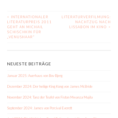
<
INTERNATIONALER
LITERATURVERFILMUNG:
BEITRAGS-
LITERATURPREIS 2011
NACHTZUG NACH
GEHT AN MICHAIL
LISSABON IM KINO
>
NAVIGATION
SCHISCHKIN FÜR
„VENUSHAAR“
NEUESTE BEITRÄGE
Januar 2025: Auerhaus von Bov Bjerg
Dezember 2024: Der heilige King Kong von James McBride
November 2024: Tanz der Teufel von Fiston Mwanza Mujila
September 2024: James von Percival Everett