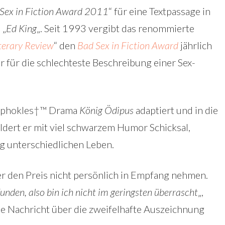
Sex in Fiction Award 2011
“ für eine Textpassage in
 „
Ed King
„. Seit 1993 vergibt das renommierte
terary Review
“ den
Bad Sex in Fiction Award
jährlich
 für die schlechteste Beschreibung einer Sex-
phokles†™ Drama
König Ödipus
adaptiert und in die
ldert er mit viel schwarzem Humor Schicksal,
ig unterschiedlichen Leben.
er den Preis nicht persönlich in Empfang nehmen.
unden, also bin ich nicht im geringsten überrascht
„,
 die Nachricht über die zweifelhafte Auszeichnung