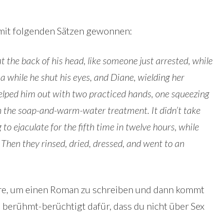
 mit folgenden Sätzen gewonnen:
t the back of his head, like someone just arrested, while
a while he shut his eyes, and Diane, wielding her
 helped him out with two practiced hands, one squeezing
th the soap-and-warm-water treatment. It didn’t take
 to ejaculate for the fifth time in twelve hours, while
 Then they rinsed, dried, dressed, and went to an
Jahre, um einen Roman zu schreiben und dann kommt
 berühmt-berüchtigt dafür, dass du nicht über Sex