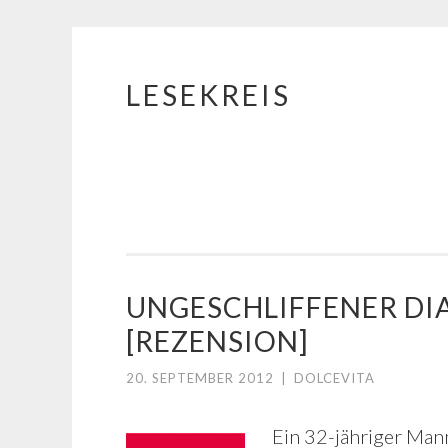
LESEKREIS
Springe
zum
Inhalt
UNGESCHLIFFENER DI
[REZENSION]
20. SEPTEMBER 2012
|
DOLCEVITA
Ein 32-jähriger Man