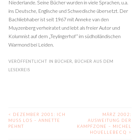
Niederlande. Seine Bücher wurden in viele Sprachen, u.a.
ins Deutsche, Englische und Schwedische übersetzt. Der
Bachliebhaber ist seit 1967 mit Anneke van den
Muyzenberg verheiratet und lebt als freier Autor und
Kolumnist auf dem „Teylingerhof“ im südholländischen
Warmond bei Leiden.
VERÖFFENTLICHT IN
BÜCHER
,
BÜCHER AUS DEM
LESEKREIS
<
DEZEMBER 2001: ICH
MÄRZ 2002:
BEITRAGS-
MUSS LOS – ANNETTE P
AUSWEITUNG DER
EHNT
KAMPFZONE – MICHEL
NAVIGATION
HOUELLEBECQ
>