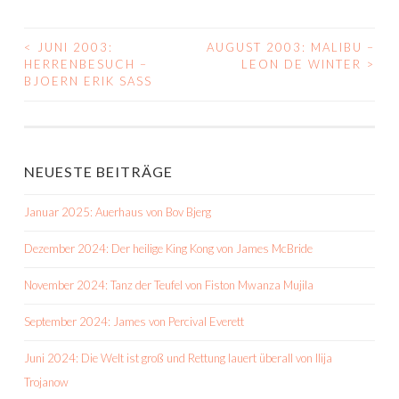
<
JUNI 2003:
AUGUST 2003: MALIBU –
BEITRAGS-
HERRENBESUCH –
LEON DE WINTER
>
BJOERN ERIK SASS
NAVIGATION
NEUESTE BEITRÄGE
Januar 2025: Auerhaus von Bov Bjerg
Dezember 2024: Der heilige King Kong von James McBride
November 2024: Tanz der Teufel von Fiston Mwanza Mujila
September 2024: James von Percival Everett
Juni 2024: Die Welt ist groß und Rettung lauert überall von Ilija
Trojanow