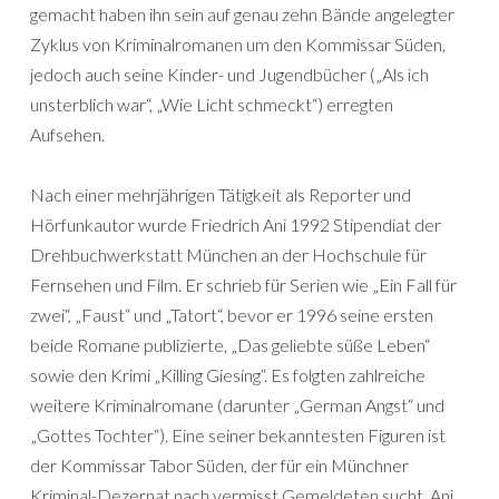
gemacht haben ihn sein auf genau zehn Bände angelegter
Zyklus von Kriminalromanen um den Kommissar Süden,
jedoch auch seine Kinder- und Jugendbücher („Als ich
unsterblich war“, „Wie Licht schmeckt“) erregten
Aufsehen.
Nach einer mehrjährigen Tätigkeit als Reporter und
Hörfunkautor wurde Friedrich Ani 1992 Stipendiat der
Drehbuchwerkstatt München an der Hochschule für
Fernsehen und Film. Er schrieb für Serien wie „Ein Fall für
zwei“, „Faust“ und „Tatort“, bevor er 1996 seine ersten
beide Romane publizierte, „Das geliebte süße Leben“
sowie den Krimi „Killing Giesing“. Es folgten zahlreiche
weitere Kriminalromane (darunter „German Angst“ und
„Gottes Tochter“). Eine seiner bekanntesten Figuren ist
der Kommissar Tabor Süden, der für ein Münchner
Kriminal-Dezernat nach vermisst Gemeldeten sucht. Ani